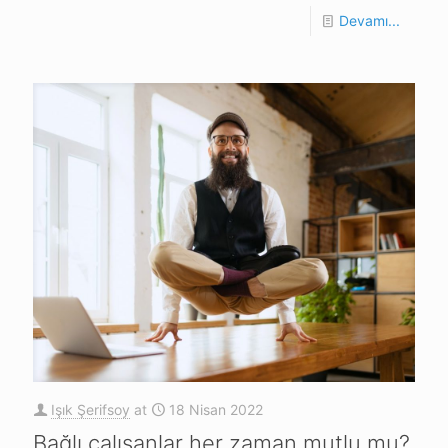
Devamı...
Işık Şerifsoy
at
18 Nisan 2022
Bağlı çalışanlar her zaman mutlu mu?