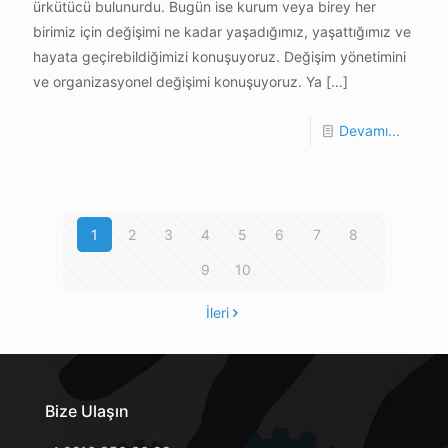
ürkütücü bulunurdu. Bugün ise kurum veya birey her
birimiz için değişimi ne kadar yaşadığımız, yaşattığımız ve
hayata geçirebildiğimizi konuşuyoruz. Değişim yönetimini
ve organizasyonel değişimi konuşuyoruz. Ya
[…]
Devamı...
1
2
3
4
5
6
7
8
9
10
İleri
Bize Ulaşın