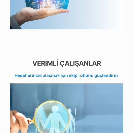
VERİMLİ ÇALIŞANLAR
Hedeflerinize ulaşmak için ekip ruhunu güçlendirin