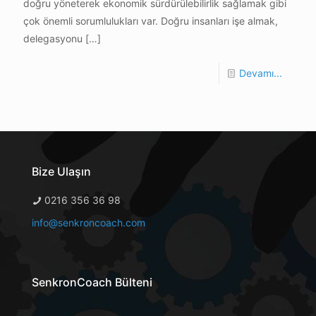
doğru yöneterek ekonomik sürdürülebilirlik sağlamak gibi
çok önemli sorumlulukları var. Doğru insanları işe almak,
delegasyonu
[…]
Devamı...
Bize Ulaşın
0216 356 36 98
info@senkroncoach.com
SenkronCoach Bülteni